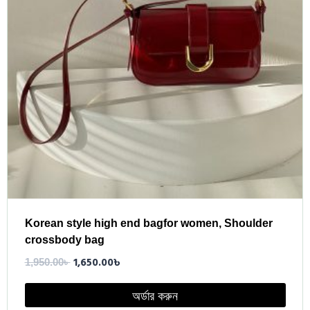
Korean style high end bagfor women, Shoulder
crossbody bag
1,650.00
৳
1,950.00
৳
অর্ডার করুন