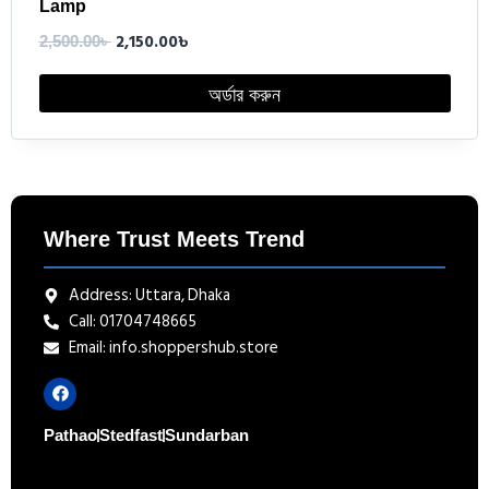
Lamp
2,150.00
৳
2,500.00
৳
অর্ডার করুন
Where Trust Meets Trend
Address: Uttara, Dhaka
Call: 01704748665
Email: info.shoppershub.store
Pathao
Stedfast
Sundarban